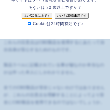
抽出方法
あなたは 20 歳以上ですか？
はい/20歳以上です
いいえ/20歳未満です
CBD含有量のラベル表記
Cookieは24時間有効です♪
これらの注意点はCBD製品を使用するにあたって自
分自身が安心するためのものです。
製品ラベルに記載されている事が嘘なのか本当なの
かは作った本人にしかわかりません。
全てのCBD製品が安全じゃないわけではありません
が、これらの注意点を理解することによってより安
全にCBD製品を使用できるのではないでしょうか。