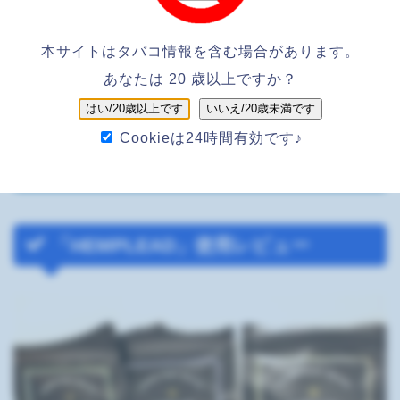
本サイトはタバコ情報を含む場合があります。
あなたは 20 歳以上ですか？
見た目もオシャレで持った感じも可愛い♪
はい/20歳以上です
いいえ/20歳未満です
Cookieは24時間有効です♪
公式HLSHOPはこちら☜
「HEMPLEAD」使用レビュー