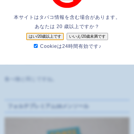
結局安いたばこはたばこ葉の量を減らすか、たばこ
本サイトはタバコ情報を含む場合があります。
葉の品質を落とすしかないのです。
あなたは 20 歳以上ですか？
はい/20歳以上です
いいえ/20歳未満です
いい肉は高い！
Cookieは24時間有効です♪
まずい肉は安い！
食べ物と同じですね。
フォルテプレミアム16メンソール