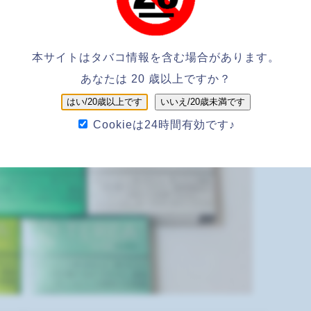
本サイトはタバコ情報を含む場合があります。
あなたは 20 歳以上ですか？
はい/20歳以上です
いいえ/20歳未満です
Cookieは24時間有効です♪