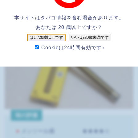
『レモンシャーベットアイス』
本サイトはタバコ情報を含む場合があります。
あなたは 20 歳以上ですか？
はい/20歳以上です
いいえ/20歳未満です
Cookieは24時間有効です♪
味の評価
メンソール感 ★★★★☆